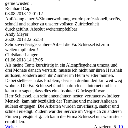
gerne wieder...
Reinhard Cap
08.08.2018
12:01:12
Auflösung einer 5-Zimmerwohnung wurde professionell, seriös,
schnell und sauber zu unserer vollsten Zufriedenheit
durchgeführt. Absolut weiterempfehlbar
Andy Meyer
26.06.2018
22:55:53
Sehr zuverlässige saubere Arbeit die Fa. Schiessel ist zum
weiterempfehlen!!
Christiane Langer
01.06.2018
14:17:05
Als meine Tante kurzfristig in ein Altenpflegeheim umzog und
drei Monate danach verstarb, musste ich nicht nur ihren Haushalt
auflösen, sondern auch ihr Zimmer im Heim wieder räumen.
Dabei stellte sich das Problem, dass ich dreihundert km weit weg
wohnte. Die Fa. Schiessel fand ich durch das Internet und ich
kann nur sagen, dass dies ein absoluter Glücksgriff war.
Herr Schiessel, ein sehr angenehmer, netter, vertrauenswürdiger
Mensch, kam mir bezüglich der Termine und meiner Anliegen
äußerst entgegen. Die Arbeiten wurden zuverlässig, sauber und
schnell erledigt. Zudem war der Service im Vergleich zu anderen
Firmen preisgünstig. Ich kann die Firma Schiessel nur wärmstens
empfehlen.
Weiter
Anzeigen: 5
10